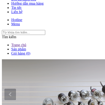
Hướng dẫn mua hàng
Tin tức
Liên hệ
Hotline
Menu
Tìm kiếm
Trang chủ
Sản phẩm
Giỏ hàng (0)