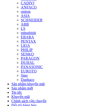
CADIVI
ANFACO
omron
ASIA
SCHNEIDER
ABB
LS
mitsubishi
EBARA
PENTAX
LIOA
PHILIP
SENKO
PARAGON
DUHAL
PANASONIC
EUROTO
Sino
Daphaco
Sản phẩm khuyến mãi
Sản phẩm mới
Tin tức
Khuyến mãi
Chính sách vận chuyển
Đổi trả hàng hóa