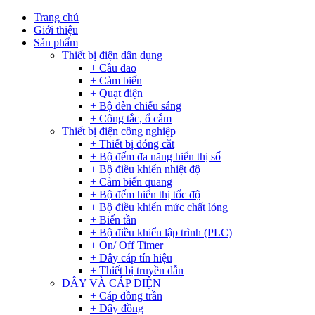
Trang chủ
Giới thiệu
Sản phẩm
Thiết bị điện dân dụng
+ Cầu dao
+ Cảm biến
+ Quạt điện
+ Bộ đèn chiếu sáng
+ Công tắc, ổ cắm
Thiết bị điện công nghiệp
+ Thiết bị đóng cắt
+ Bộ đếm đa năng hiển thị số
+ Bộ điều khiển nhiệt độ
+ Cảm biến quang
+ Bộ đếm hiển thị tốc độ
+ Bộ điều khiển mức chất lỏng
+ Biến tần
+ Bộ điều khiển lập trình (PLC)
+ On/ Off Timer
+ Dây cáp tín hiệu
+ Thiết bị truyền dẫn
DÂY VÀ CÁP ĐIỆN
+ Cáp đồng trần
+ Dây đồng