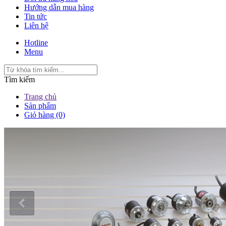
Hướng dẫn mua hàng
Tin tức
Liên hệ
Hotline
Menu
Tìm kiếm
Trang chủ
Sản phẩm
Giỏ hàng (0)