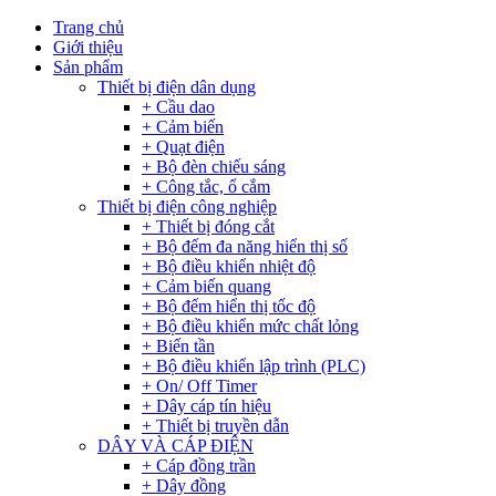
Trang chủ
Giới thiệu
Sản phẩm
Thiết bị điện dân dụng
+ Cầu dao
+ Cảm biến
+ Quạt điện
+ Bộ đèn chiếu sáng
+ Công tắc, ổ cắm
Thiết bị điện công nghiệp
+ Thiết bị đóng cắt
+ Bộ đếm đa năng hiển thị số
+ Bộ điều khiển nhiệt độ
+ Cảm biến quang
+ Bộ đếm hiển thị tốc độ
+ Bộ điều khiển mức chất lỏng
+ Biến tần
+ Bộ điều khiển lập trình (PLC)
+ On/ Off Timer
+ Dây cáp tín hiệu
+ Thiết bị truyền dẫn
DÂY VÀ CÁP ĐIỆN
+ Cáp đồng trần
+ Dây đồng