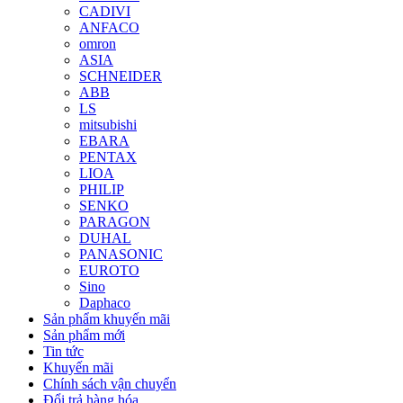
CADIVI
ANFACO
omron
ASIA
SCHNEIDER
ABB
LS
mitsubishi
EBARA
PENTAX
LIOA
PHILIP
SENKO
PARAGON
DUHAL
PANASONIC
EUROTO
Sino
Daphaco
Sản phẩm khuyến mãi
Sản phẩm mới
Tin tức
Khuyến mãi
Chính sách vận chuyển
Đổi trả hàng hóa