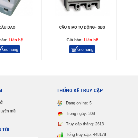
CẦU DAO
CẦU GIAO TỰ ĐỘNG- SBS
bán:
Liên hệ
Giá bán:
Liên hệ
Giỏ hàng
Giỏ hàng
M
THỐNG KÊ TRUY CẬP
ới
Đang online: 5
huyến mãi
Trong ngày: 308
Truy cập tháng: 2613
 TÔI
Tổng truy cập: 448178