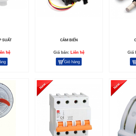
P SUẤT
CẢM BIẾN
iên hệ
Giá bán:
Liên hệ
Giá 
àng
Giỏ hàng