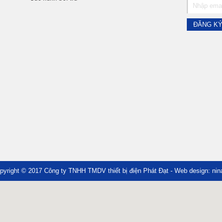
pyright © 2017
Công ty TNHH TMDV thiết bị điện Phát Đạt
- Web design:
nin