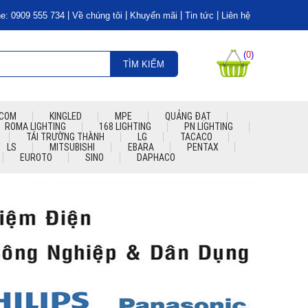
|
|
|
|
e: 0909 555 734
Về chúng tôi
Khuyến mãi
Tin tức
Liên hệ
(
0
)
TÌM KIẾM
COM
KINGLED
MPE
QUẢNG ĐẠT
ROMA LIGHTING
168 LIGHTING
PN LIGHTING
TÁI TRƯỜNG THÀNH
LG
TACACO
LS
MITSUBISHI
EBARA
PENTAX
EUROTO
SINO
DAPHACO