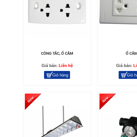
CÔNG TẮC, Ổ CẮM
Ổ CẮ
Giá bán:
Liên hệ
Giá bán:
L
Giỏ hàng
Giỏ h