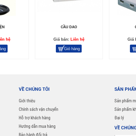
IỆN
CẦU DAO
iên hệ
Giá bán:
Liên hệ
Giá 
àng
Giỏ hàng
VỀ CHÚNG TÔI
SẢN PHẨ
.
Giới thiệu
Sản phẩm m
Chính sách vận chuyển
Sản phẩm k
Hỗ trợ khách hàng
Đại lý
Hướng dẫn mua hàng
VỀ CHÚNG
Bảo hành đổi trả