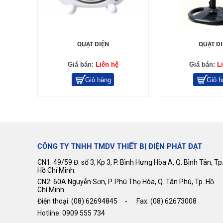
QUẠT ĐIỆN
QUẠT Đ
Giá bán:
Liên hệ
Giá bán:
L
Giỏ hàng
Giỏ h
CÔNG TY TNHH TMDV THIẾT BỊ ĐIỆN PHÁT ĐẠT
CN1: 49/59 Đ. số 3, Kp 3, P. Bình Hưng Hòa A, Q. Bình Tân, Tp
Hồ Chí Minh.
CN2: 60A Nguyễn Sơn, P. Phú Thọ Hòa, Q. Tân Phú, Tp. Hồ
Chí Minh.
Điện thoại: (08) 62694845 - Fax: (08) 62673008
Hotline: 0909 555 734