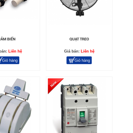
CẢM BIẾN
QUẠT TREO
bán:
Liên hệ
Giá bán:
Liên hệ
Giỏ hàng
Giỏ hàng