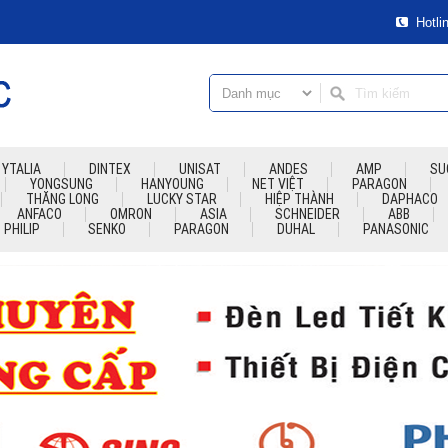
Hotlin
YTALIA
DINTEX
UNISAT
ANDES
AMP
SU
YONGSUNG
HANYOUNG
NET VIỆT
PARAGON
THĂNG LONG
LUCKY STAR
HIỆP THÀNH
DAPHACO
ANFACO
OMRON
ASIA
SCHNEIDER
ABB
PHILIP
SENKO
PARAGON
DUHAL
PANASONIC