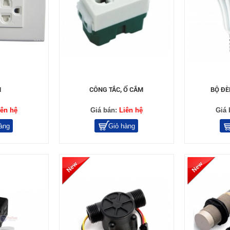
M
CÔNG TẮC, Ổ CẮM
BỘ ĐÈ
iên hệ
Giá bán:
Liên hệ
Giá 
àng
Giỏ hàng