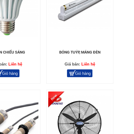
N CHIẾU SÁNG
BÓNG TUÝP, MÁNG ĐÈN
bán:
Liên hệ
Giá bán:
Liên hệ
Giỏ hàng
Giỏ hàng