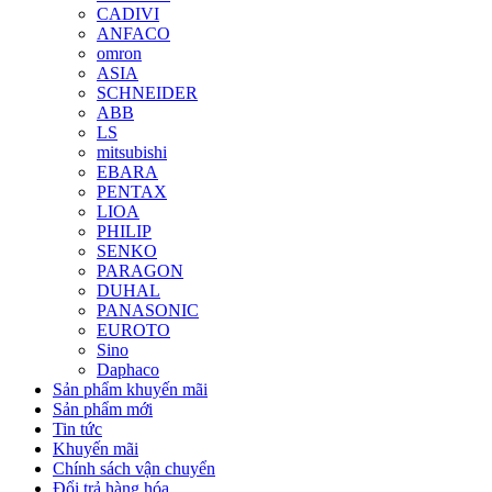
CADIVI
ANFACO
omron
ASIA
SCHNEIDER
ABB
LS
mitsubishi
EBARA
PENTAX
LIOA
PHILIP
SENKO
PARAGON
DUHAL
PANASONIC
EUROTO
Sino
Daphaco
Sản phẩm khuyến mãi
Sản phẩm mới
Tin tức
Khuyến mãi
Chính sách vận chuyển
Đổi trả hàng hóa