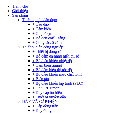
Trang chủ
Giới thiệu
Sản phẩm
Thiết bị điện dân dụng
+ Cầu dao
+ Cảm biến
+ Quạt điện
+ Bộ đèn chiếu sáng
+ Công tắc, ổ cắm
Thiết bị điện công nghiệp
+ Thiết bị đóng cắt
+ Bộ đếm đa năng hiển thị số
+ Bộ điều khiển nhiệt độ
+ Cảm biến quang
+ Bộ đếm hiển thị tốc độ
+ Bộ điều khiển mức chất lỏng
+ Biến tần
+ Bộ điều khiển lập trình (PLC)
+ On/ Off Timer
+ Dây cáp tín hiệu
+ Thiết bị truyền dẫn
DÂY VÀ CÁP ĐIỆN
+ Cáp đồng trần
+ Dây đồng