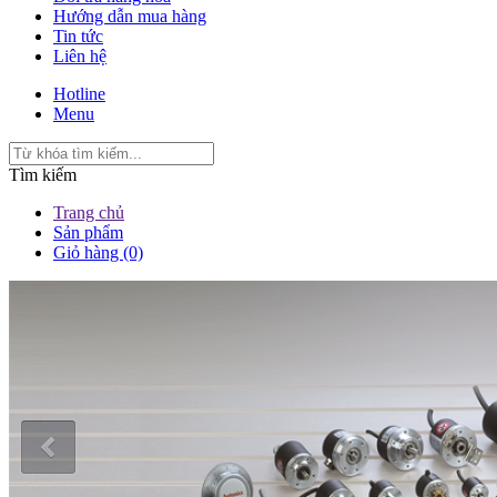
Hướng dẫn mua hàng
Tin tức
Liên hệ
Hotline
Menu
Tìm kiếm
Trang chủ
Sản phẩm
Giỏ hàng (0)