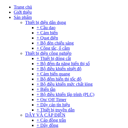
Trang chủ
Giới thiệu
Sản phẩm
Thiết bị điện dân dụng
+ Cầu dao
+ Cảm biến
+ Quạt điện
+ Bộ đèn chiếu sáng
+ Công tắc, ổ cắm
Thiết bị điện công nghiệp
+ Thiết bị đóng cắt
+ Bộ đếm đa năng hiển thị số
+ Bộ điều khiển nhiệt độ
+ Cảm biến quang
+ Bộ đếm hiển thị tốc độ
+ Bộ điều khiển mức chất lỏng
+ Biến tần
+ Bộ điều khiển lập trình (PLC)
+ On/ Off Timer
+ Dây cáp tín hiệu
+ Thiết bị truyền dẫn
DÂY VÀ CÁP ĐIỆN
+ Cáp đồng trần
+ Dây đồng