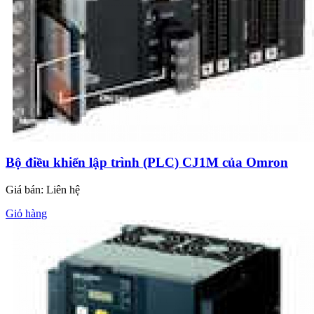
Bộ điều khiển lập trình (PLC) CJ1M của Omron
Giá bán:
Liên hệ
Giỏ hàng