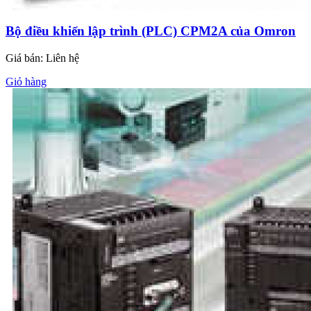
Bộ điều khiển lập trình (PLC) CPM2A của Omron
Giá bán:
Liên hệ
Giỏ hàng