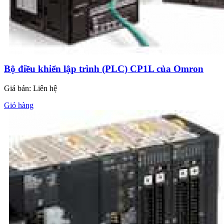
Bộ điều khiển lập trình (PLC) CP1L của Omron
Giá bán:
Liên hệ
Giỏ hàng