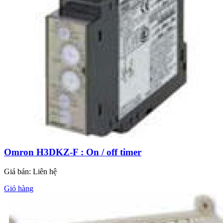
Omron H3DKZ-F : On / off timer
Giá bán:
Liên hệ
Giỏ hàng