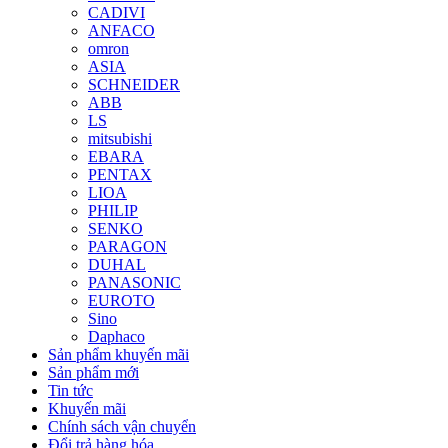
CADIVI
ANFACO
omron
ASIA
SCHNEIDER
ABB
LS
mitsubishi
EBARA
PENTAX
LIOA
PHILIP
SENKO
PARAGON
DUHAL
PANASONIC
EUROTO
Sino
Daphaco
Sản phẩm khuyến mãi
Sản phẩm mới
Tin tức
Khuyến mãi
Chính sách vận chuyển
Đổi trả hàng hóa