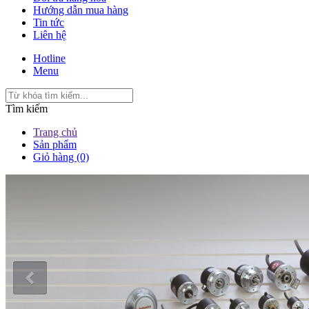
Hướng dẫn mua hàng
Tin tức
Liên hệ
Hotline
Menu
Tìm kiếm
Trang chủ
Sản phẩm
Giỏ hàng (0)